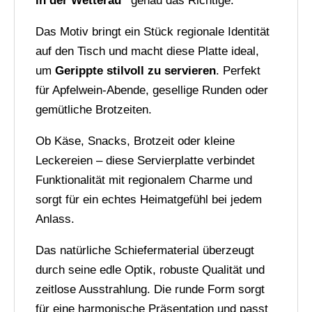
in der Wetterau“
genau das Richtige.
v
e
Das Motiv bringt ein Stück regionale Identität
:
auf den Tisch und macht diese Platte ideal,
um
Gerippte stilvoll zu servieren
. Perfekt
für Apfelwein-Abende, gesellige Runden oder
gemütliche Brotzeiten.
Ob Käse, Snacks, Brotzeit oder kleine
Leckereien – diese Servierplatte verbindet
Funktionalität mit regionalem Charme und
sorgt für ein echtes Heimatgefühl bei jedem
Anlass.
Das natürliche Schiefermaterial überzeugt
durch seine edle Optik, robuste Qualität und
zeitlose Ausstrahlung. Die runde Form sorgt
für eine harmonische Präsentation und passt