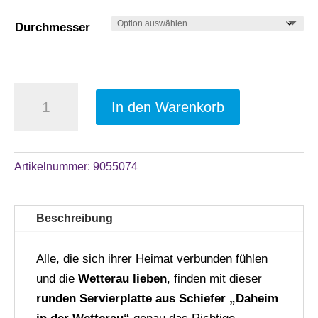
Durchmesser
Servierplatte
In den Warenkorb
rund
aus
A
Schiefer
l
Artikelnummer:
9055074
„Daheim
t
in
e
der
Beschreibung
r
Wetterau“,
n
Hessische
Alle, die sich ihrer Heimat verbunden fühlen
a
Tischdeko
und die
Wetterau lieben
, finden mit dieser
t
Menge
runden Servierplatte aus Schiefer „Daheim
i