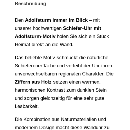
mit
a
Beschreibung
Holz-
t
Ziffern
i
Den
Adolfsturm immer im Blick
– mit
Menge
v
unserer hochwertigen
Schiefer-Uhr mit
e
Adolfsturm-Motiv
holen Sie sich ein Stück
:
Heimat direkt an die Wand.
Das beliebte Motiv schmückt die natürliche
Schieferoberfläche und verleiht der Uhr ihren
unverwechselbaren regionalen Charakter. Die
Ziffern aus Holz
setzen einen warmen,
harmonischen Kontrast zum dunklen Stein
und sorgen gleichzeitig für eine sehr gute
Lesbarkeit.
Die Kombination aus Naturmaterialien und
modernem Design macht diese Wanduhr zu