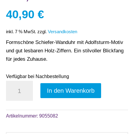
40,90
€
inkl. 7 % MwSt.
zzgl.
Versandkosten
Formschöne Schiefer-Wanduhr mit Adolfsturm-Motiv
und gut lesbaren Holz-Ziffern. Ein stilvoller Blickfang
für jedes Zuhause.
Verfügbar bei Nachbestellung
Schiefer
A
In den Warenkorb
Uhr
l
mit
t
Adolfsturm
e
Artikelnummer:
9055082
Motiv,
r
Wanduhr
n