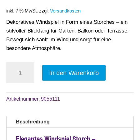
inkl. 7 % MwSt.
zzgl.
Versandkosten
Dekoratives Windspiel in Form eines Storches – ein
stilvoller Blickfang für Garten, Balkon oder Terrasse.
Bewegt sich sanft im Wind und sorgt für eine
besondere Atmosphäre.
Windspiel
A
In den Warenkorb
"Storch"
l
mit
t
drehenden
e
Artikelnummer:
9055111
Flügeln,
r
für
n
den
a
Beschreibung
Innen-
t
und
i
Elegantes Windspiel Storch –