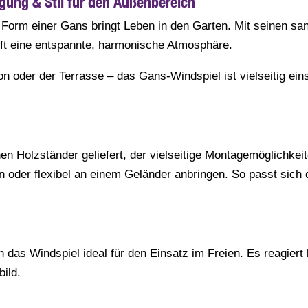
ung & Stil für den Außenbereich
&
in Form einer Gans bringt Leben in den Garten. Mit seinen s
Terrasse
afft eine entspannte, harmonische Atmosphäre.
Menge
n oder der Terrasse – das Gans-Windspiel ist vielseitig ein
en Holzständer geliefert, der vielseitige Montagemöglichkei
 oder flexibel an einem Geländer anbringen. So passt sich 
 das Windspiel ideal für den Einsatz im Freien. Es reagiert
ild.