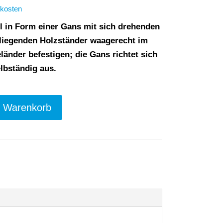
kosten
l in Form einer Gans mit sich drehenden
iliegenden Holzständer waagerecht im
änder befestigen; die Gans richtet sich
lbständig aus.
A
n Warenkorb
l
t
e
r
n
a
t
i
v