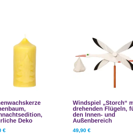
nenwachskerze
Windspiel „Storch“ m
nenbaum,
drehenden Flügeln, f
hnachtsedition,
den Innen- und
rliche Deko
Außenbereich
0
€
49,90
€