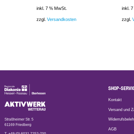
inkl. 7 % MwSt.
inkl. 
zzgl.
Versandkosten
zzgl.
SHOP-SERVI
Kontakt
Versand und Z
Straßheimer Str. 5
Widerrufsbeleh
61169 Friedberg
AGB
T +49 (0) 6031 7252-700