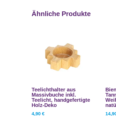
Ähnliche Produkte
Teelichthalter aus
Bie
Massivbuche inkl.
Tan
Teelicht, handgefertigte
Wei
Holz-Deko
natü
4,90
€
14,9