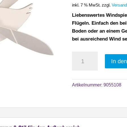
inkl. 7 % MwSt.
zzgl.
Versand
Liebenswertes Windspie
Flügeln. Einfach den be
Boden oder an einem Gel
bei ausreichend Wind se
Windspiel
In de
"Gans"
mit
drehenden
Artikelnummer:
9055108
Flügeln,
Gartendeko
mit
Holzständer
für
Balkon