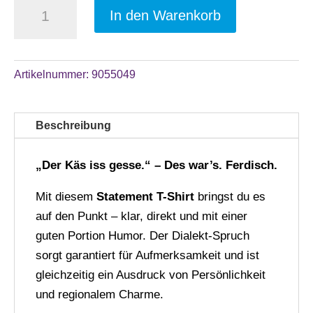
T-
In den Warenkorb
Shirt
„Der
A
Käs
l
Artikelnummer:
9055049
iss
t
gesse“
e
schwarz,
Beschreibung
r
Statement
n
Shirt
„Der Käs iss gesse.“ – Des war’s. Ferdisch.
a
mit
t
Dialekt
Mit diesem
Statement T-Shirt
bringst du es
i
Spruch
auf den Punkt – klar, direkt und mit einer
v
Menge
guten Portion Humor. Der Dialekt-Spruch
e
sorgt garantiert für Aufmerksamkeit und ist
:
gleichzeitig ein Ausdruck von Persönlichkeit
und regionalem Charme.