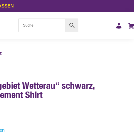
LASSEN
t
gebiet Wetterau“ schwarz,
tement Shirt
ten