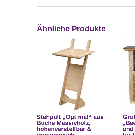
Ähnliche Produkte
Stehpult „Optimal“ aus
Gro
Buche Massivholz,
„Bee
höhenverstellbar &
und
ergonomisch
für 