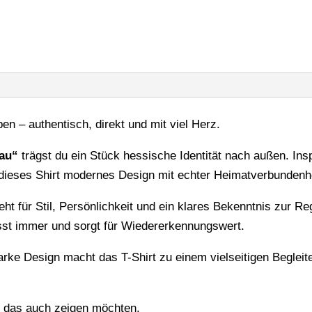
t
i
v
e
:
ben – authentisch, direkt und mit viel Herz.
rau“
trägst du ein Stück hessische Identität nach außen. Insp
dieses Shirt modernes Design mit echter Heimatverbundenhe
eht für Stil, Persönlichkeit und ein klares Bekenntnis zur R
asst immer und sorgt für Wiedererkennungswert.
rke Design macht das T-Shirt zu einem vielseitigen Begleiter
und das auch zeigen möchten.