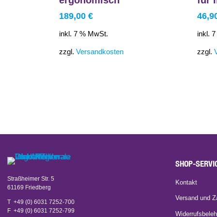
189,00
€
46,9
inkl. 7 % MwSt.
inkl. 
zzgl.
Versandkosten
zzgl.
SHOP-SERVI
Straßheimer Str. 5
Kontakt
61169 Friedberg
Versand und Z
T +49 (0) 6031 7252-700
F +49 (0) 6031 7252-799
Widerrufsbeleh