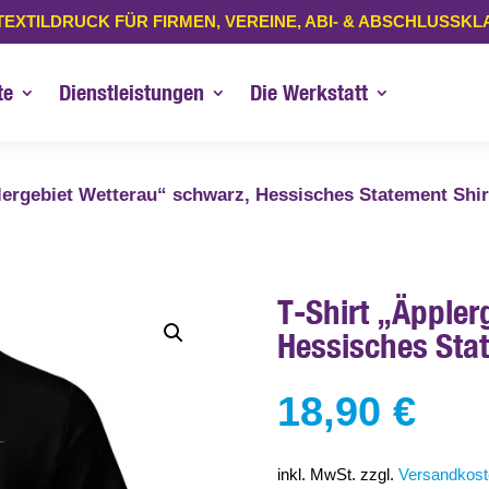
TEXTILDRUCK FÜR FIRMEN, VEREINE, ABI- & ABSCHLUSSK
te
Dienstleistungen
Die Werkstatt
lergebiet Wetterau“ schwarz, Hessisches Statement Shir
T-Shirt „Äppler
Hessisches Sta
18,90
€
inkl. MwSt.
zzgl.
Versandkos