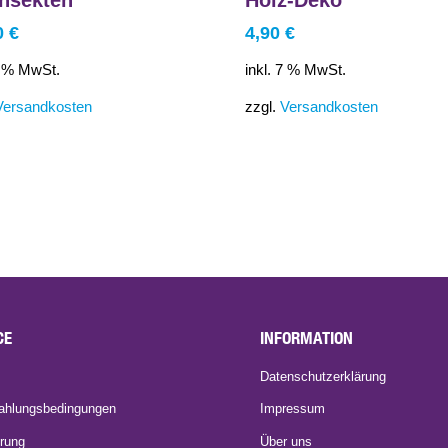
0
€
4,90
€
7 % MwSt.
inkl. 7 % MwSt.
Versandkosten
zzgl.
Versandkosten
CE
INFORMATION
Datenschutzerklärung
ahlungsbedingungen
Impressum
rung
Über uns