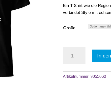
Ein T-Shirt wie die Regi
verbindet Style mit echt
Größe
T-
In de
Shirt
„Äpplergebiet
A
Wetterau“
l
Artikelnummer:
9055060
schwarz,
t
Hessisches
e
Statement
r
Shirt
n
Menge
a