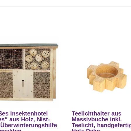
ßes Insektenhotel
Teelichthalter aus
s“ aus Holz, Nist-
Massivbuche inkl.
 Überwinterungshilfe
Teelicht, handgeferti
Insekten
Holz-Deko