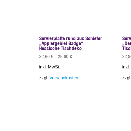
Servierplatte rund aus Schiefer
Serv
„Äpplergebiet Badge“,
„Der
Hessische Tischdeko
Tis
22,60
€
–
25,60
€
22,
inkl. MwSt.
inkl
zzgl.
Versandkosten
zzgl