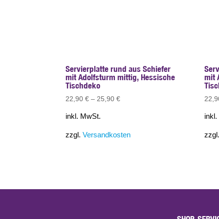
Servierplatte rund aus Schiefer
Serv
mit Adolfsturm mittig, Hessische
mit 
Tischdeko
Tis
22,90
€
–
25,90
€
22,
inkl. MwSt.
inkl
zzgl.
Versandkosten
zzgl
SHOP-SERVI