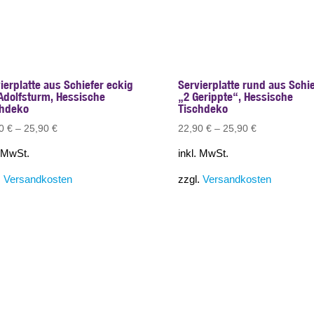
ierplatte aus Schiefer eckig
Servierplatte rund aus Schie
Adolfsturm, Hessische
„2 Gerippte“, Hessische
chdeko
Tischdeko
90
€
–
25,90
€
22,90
€
–
25,90
€
. MwSt.
inkl. MwSt.
.
Versandkosten
zzgl.
Versandkosten