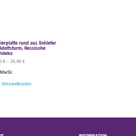
ierplatte rund aus Schiefer
Adolfsturm, Hessische
chdeko
90
€
–
25,90
€
. MwSt.
.
Versandkosten
CE
INFORMATION