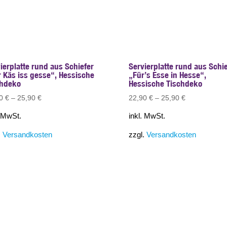
ierplatte rund aus Schiefer
Servierplatte rund aus Schie
 Käs iss gesse“, Hessische
„Für’s Esse in Hesse“,
chdeko
Hessische Tischdeko
90
€
–
25,90
€
22,90
€
–
25,90
€
. MwSt.
inkl. MwSt.
.
Versandkosten
zzgl.
Versandkosten